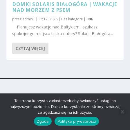
DOMKI SOLARIS BIAŁOGÓRA | WAKACJE
NAD MORZEM Z PSEM
przez
admin1
|
lut 12, 2026
|
Bez kategorii
|
0
Planujesz wakacje nad Bałtykiem i szukasz
spokojnego miejsca blisko natury? Solaris Białogóra...
CZYTAJ WIĘCEJ
Ta strona korzysta z ciasteczek aby świadczyć usługi na
najwyższym poziomie. Dalsze korzystanie ze strony oznacza,
że zgadzasz się na ich użycie.
Zgoda
Polityka prywatności