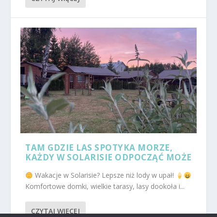
TAM GDZIE LAS SPOTYKA MORZE,
KAŻDY W SOLARISIE ODPOCZĄĆ MOŻE
Wakacje w Solarisie? Lepsze niż lody w upał!
Komfortowe domki, wielkie tarasy, lasy dookoła i...
CZYTAJ WIĘCEJ