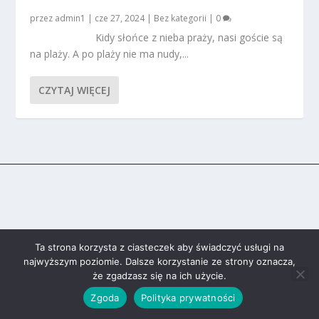
przez
admin1
|
cze 27, 2024
|
Bez kategorii
|
0
Kidy słońce z nieba praży, nasi goście są
na plaży. A po plaży nie ma nudy,...
CZYTAJ WIĘCEJ
Ta strona korzysta z ciasteczek aby świadczyć usługi na
najwyższym poziomie. Dalsze korzystanie ze strony oznacza,
że zgadzasz się na ich użycie.
Zgoda
Polityka prywatności